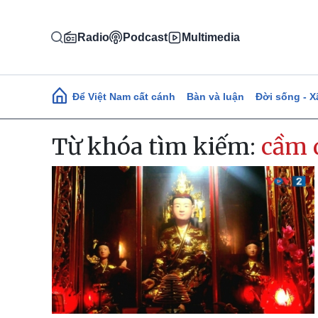
Nhảy đến nội dung
Radio
Podcast
Multimedia
Main navigation
Để Việt Nam cất cánh
Bàn và luận
Đời sống - X
Từ khóa tìm kiếm:
cầm 