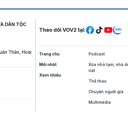
Mạng xã hội
VÀ DÂN TỘC
Theo dõi VOV2 tại:
uân Thân, Hoài
Trang chủ
Podcast
Mới nhất
Xóa nhà tạm, nhà d
nát
Xem nhiều
Thể thao
Chuyện người già
Multimedia