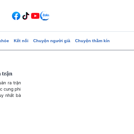
khỏe
Kết nối
Chuyện người già
Chuyện thầm kín
 trận
ân ra trận
ậc cung phi
uy nhất bà