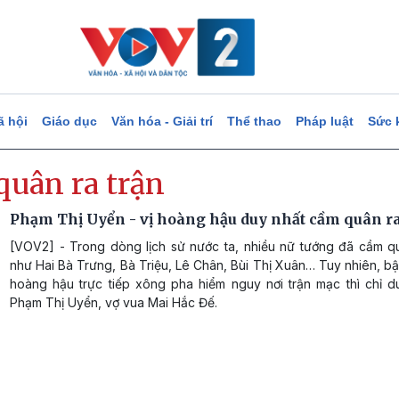
ã hội
Giáo dục
Văn hóa - Giải trí
Thể thao
Pháp luật
Sức 
quân ra trận
Phạm Thị Uyển - vị hoàng hậu duy nhất cầm quân ra
[VOV2] - Trong dòng lịch sử nước ta, nhiều nữ tướng đã cầm qu
như Hai Bà Trưng, Bà Triệu, Lê Chân, Bùi Thị Xuân… Tuy nhiên, b
hoàng hậu trực tiếp xông pha hiểm nguy nơi trận mạc thì chỉ d
Phạm Thị Uyển, vợ vua Mai Hắc Đế.