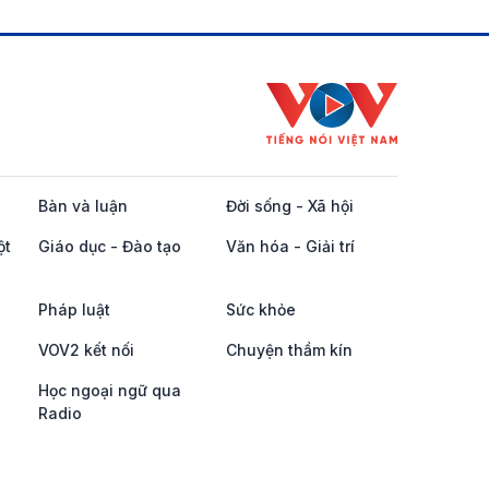
Bàn và luận
Đời sống - Xã hội
ột
Giáo dục - Đào tạo
Văn hóa - Giải trí
Pháp luật
Sức khỏe
VOV2 kết nối
Chuyện thầm kín
Học ngoại ngữ qua
Radio