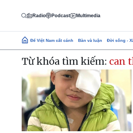
Nhảy đến nội dung
Radio
Podcast
Multimedia
Main navigation
Để Việt Nam cất cánh
Bàn và luận
Đời sống - X
Từ khóa tìm kiếm:
can 