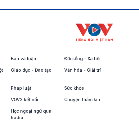
Bàn và luận
Đời sống - Xã hội
ột
Giáo dục - Đào tạo
Văn hóa - Giải trí
Pháp luật
Sức khỏe
VOV2 kết nối
Chuyện thầm kín
Học ngoại ngữ qua
Radio