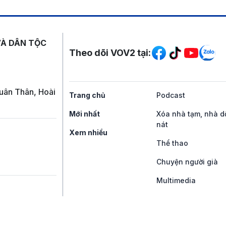
Mạng xã hội
VÀ DÂN TỘC
Theo dõi VOV2 tại:
uân Thân, Hoài
Trang chủ
Podcast
Mới nhất
Xóa nhà tạm, nhà d
nát
Xem nhiều
Thể thao
Chuyện người già
Multimedia