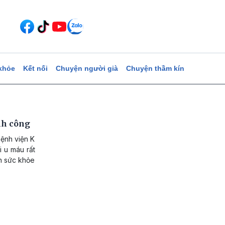
khỏe
Kết nối
Chuyện người già
Chuyện thầm kín
nh công
ệnh viện K
i u máu rất
ện sức khỏe