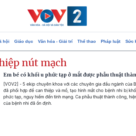
ã hội
Giáo dục
Văn hóa - Giải trí
Thể thao
Pháp luật
Sức 
thiệp nút mạch
Em bé có khối u phức tạp ở mắt được phẫu thuật thà
[VOV2] - 5 ekip chuyên khoa với các chuyên gia đầu ngành của B
đã phối hợp để can thiệp và mổ, tạo hình mắt cho bệnh nhi bị khố
phức tạp, nguy hiểm đến tính mạng. Ca phẫu thuật thành công, hi
của bệnh nhi đã ổn định.