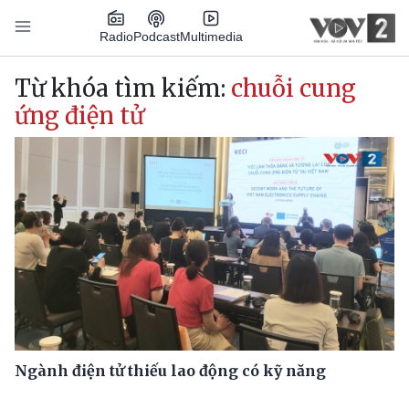
Nhảy đến nội dung
Podcast
Radio
Multimedia
Main navigation
Từ khóa tìm kiếm:
chuỗi cung
ứng điện tử
Ngành điện tử thiếu lao động có kỹ năng