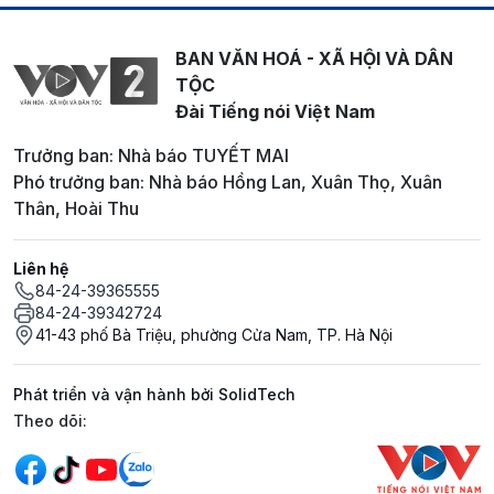
BAN VĂN HOÁ - XÃ HỘI VÀ DÂN
TỘC
Đài Tiếng nói Việt Nam
Trưởng ban: Nhà báo TUYẾT MAI
Phó trưởng ban: Nhà báo Hồng Lan, Xuân Thọ, Xuân
Thân, Hoài Thu
Liên hệ
84-24-39365555
84-24-39342724
41-43 phố Bà Triệu, phường Cửa Nam, TP. Hà Nội
Phát triển và vận hành bởi SolidTech
Mạng xã hội
Theo dõi: