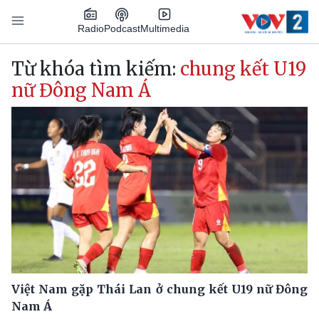
Nhảy đến nội dung
Podcast
Radio
Multimedia
Main navigation
Từ khóa tìm kiếm:
chung kết U19
nữ Đông Nam Á
Việt Nam gặp Thái Lan ở chung kết U19 nữ Đông
Nam Á