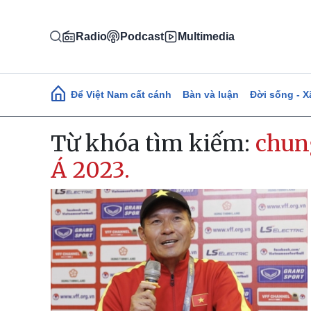
Nhảy đến nội dung
Radio
Podcast
Multimedia
Main navigation
Để Việt Nam cất cánh
Bàn và luận
Đời sống - X
Từ khóa tìm kiếm:
chun
Á 2023.