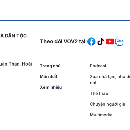
Mạng xã hội
VÀ DÂN TỘC
Theo dõi VOV2 tại:
uân Thân, Hoài
Trang chủ
Podcast
Mới nhất
Xóa nhà tạm, nhà d
nát
Xem nhiều
Thể thao
Chuyện người già
Multimedia