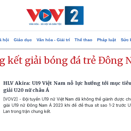
ã hội
Giáo dục
Văn hóa - Giải trí
Thể thao
Pháp luật
Sức 
g kết giải bóng đá trẻ Đông
HLV Akira: U19 Việt Nam nỗ lực hướng tới mục tiêu
giải U20 nữ châu Á
[VOV2] - Đội tuyển U19 nữ Việt Nam đã không thể giành được ch
giải U19 nữ Đông Nam Á 2023 khi để để thua sít sao 1-2 trước U
Lan trong trận chung kết.