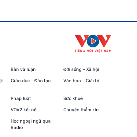
Bàn và luận
Đời sống - Xã hội
ột
Giáo dục - Đào tạo
Văn hóa - Giải trí
Pháp luật
Sức khỏe
VOV2 kết nối
Chuyện thầm kín
Học ngoại ngữ qua
Radio