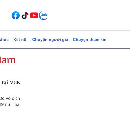
khỏe
Kết nối
Chuyện người già
Chuyện thầm kín
 Nam
 tại VCK
ức vô địch
19 nữ Thái