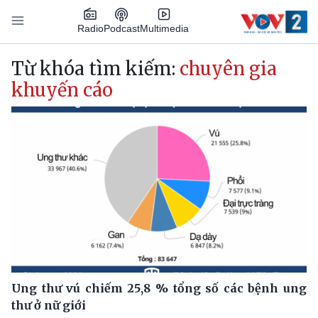
Nhảy đến nội dung
Podcast
Radio
Multimedia
Main navigation
Từ khóa tìm kiếm:
chuyên gia
khuyến cáo
Ung thư vú chiếm 25,8 % tổng số các bệnh ung
thư ở nữ giới