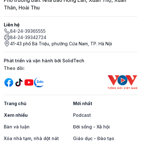
Phó trưởng ban: Nhà báo Hồng Lan, Xuân Thọ, Xuân
Thân, Hoài Thu
Liên hệ
84-24-39365555
84-24-39342724
41-43 phố Bà Triệu, phường Cửa Nam, TP. Hà Nội
Phát triển và vận hành bởi SolidTech
Mạng xã hội
Theo dõi:
Trang chủ
Mới nhất
Xem nhiều
Podcast
Bàn và luận
Đời sống - Xã hội
Xóa nhà tạm, nhà dột nát
Giáo dục - Đào tạo