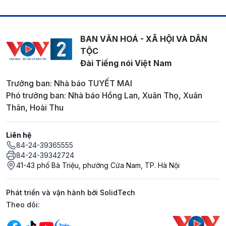
BAN VĂN HOÁ - XÃ HỘI VÀ DÂN
TỘC
Đài Tiếng nói Việt Nam
Trưởng ban: Nhà báo TUYẾT MAI
Phó trưởng ban: Nhà báo Hồng Lan, Xuân Thọ, Xuân
Thân, Hoài Thu
Liên hệ
84-24-39365555
84-24-39342724
41-43 phố Bà Triệu, phường Cửa Nam, TP. Hà Nội
Phát triển và vận hành bởi SolidTech
Mạng xã hội
Theo dõi: