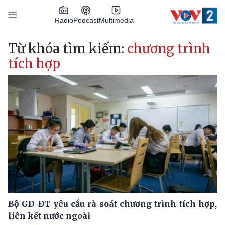
Nhảy đến nội dung
Podcast
Radio
Multimedia
Main navigation
Từ khóa tìm kiếm:
chương trình
tích hợp
Bộ GD-ĐT yêu cầu rà soát chương trình tích hợp,
liên kết nước ngoài