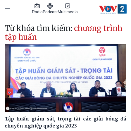
Nhảy đến nội dung
Podcast
Radio
Multimedia
Main navigation
Từ khóa tìm kiếm:
chương trình
tập huấn
Tập huấn giám sát, trọng tài các giải bóng đá
chuyên nghiệp quốc gia 2023