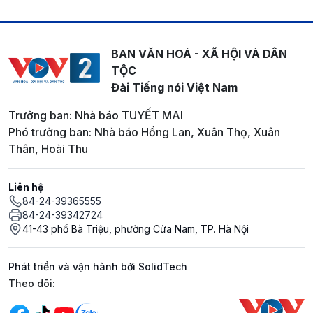
BAN VĂN HOÁ - XÃ HỘI VÀ DÂN
TỘC
Đài Tiếng nói Việt Nam
Trưởng ban: Nhà báo TUYẾT MAI
Phó trưởng ban: Nhà báo Hồng Lan, Xuân Thọ, Xuân
Thân, Hoài Thu
Liên hệ
84-24-39365555
84-24-39342724
41-43 phố Bà Triệu, phường Cửa Nam, TP. Hà Nội
Phát triển và vận hành bởi SolidTech
Mạng xã hội
Theo dõi: