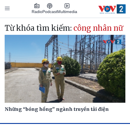
Nhảy đến nội dung
Podcast
Radio
Multimedia
Main navigation
Từ khóa tìm kiếm:
công nhân nữ
Những “bóng hồng” ngành truyền tải điện