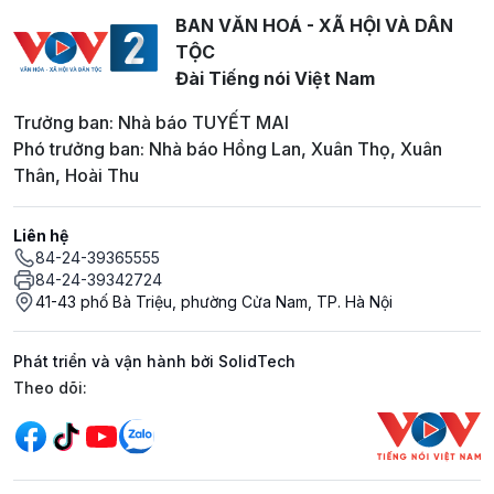
BAN VĂN HOÁ - XÃ HỘI VÀ DÂN
TỘC
Đài Tiếng nói Việt Nam
Trưởng ban: Nhà báo TUYẾT MAI
Phó trưởng ban: Nhà báo Hồng Lan, Xuân Thọ, Xuân
Thân, Hoài Thu
Liên hệ
84-24-39365555
84-24-39342724
41-43 phố Bà Triệu, phường Cửa Nam, TP. Hà Nội
Phát triển và vận hành bởi SolidTech
Mạng xã hội
Theo dõi: