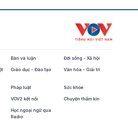
Bàn và luận
Đời sống - Xã hội
ột
Giáo dục - Đào tạo
Văn hóa - Giải trí
Pháp luật
Sức khỏe
VOV2 kết nối
Chuyện thầm kín
Học ngoại ngữ qua
Radio