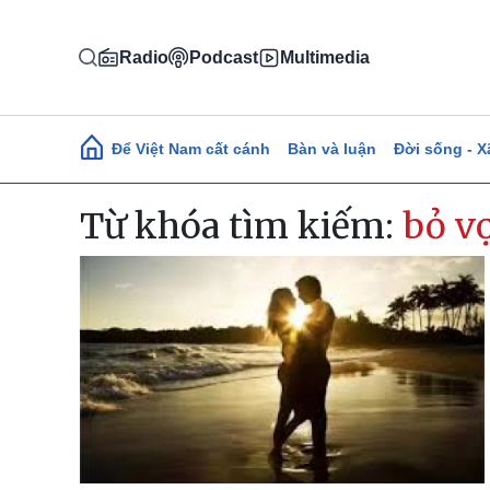
Nhảy đến nội dung
Radio
Podcast
Multimedia
Main navigation
Để Việt Nam cất cánh
Bàn và luận
Đời sống - X
Từ khóa tìm kiếm:
bỏ vơ