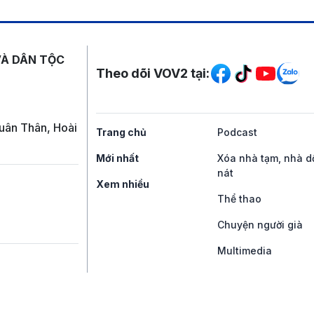
Mạng xã hội
VÀ DÂN TỘC
Theo dõi VOV2 tại:
uân Thân, Hoài
Trang chủ
Podcast
Mới nhất
Xóa nhà tạm, nhà d
nát
Xem nhiều
Thể thao
Chuyện người già
Multimedia