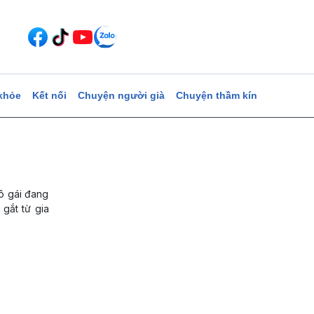
khỏe
Kết nối
Chuyện người già
Chuyện thầm kín
cô gái đang
 gắt từ gia