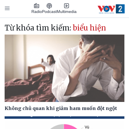
Nhảy đến nội dung
Podcast
Radio
Multimedia
Main navigation
Từ khóa tìm kiếm:
biểu hiện
Không chủ quan khi giảm ham muốn đột ngột