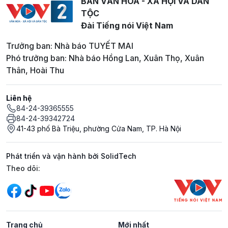
BAN VĂN HOÁ - XÃ HỘI VÀ DÂN
TỘC
Đài Tiếng nói Việt Nam
Trưởng ban: Nhà báo TUYẾT MAI
Phó trưởng ban: Nhà báo Hồng Lan, Xuân Thọ, Xuân
Thân, Hoài Thu
Liên hệ
84-24-39365555
84-24-39342724
41-43 phố Bà Triệu, phường Cửa Nam, TP. Hà Nội
Phát triển và vận hành bởi SolidTech
Mạng xã hội
Theo dõi:
Trang chủ
Mới nhất