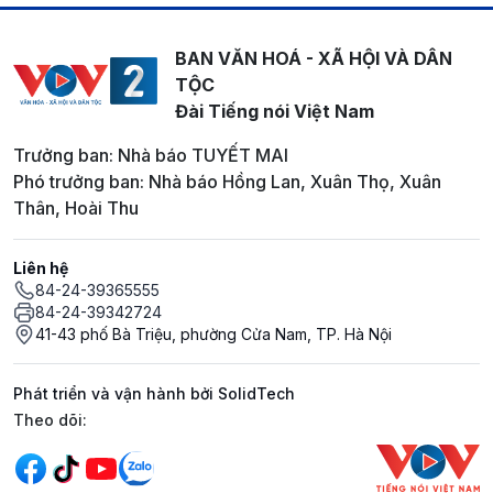
BAN VĂN HOÁ - XÃ HỘI VÀ DÂN
TỘC
Đài Tiếng nói Việt Nam
Trưởng ban: Nhà báo TUYẾT MAI
Phó trưởng ban: Nhà báo Hồng Lan, Xuân Thọ, Xuân
Thân, Hoài Thu
Liên hệ
84-24-39365555
84-24-39342724
41-43 phố Bà Triệu, phường Cửa Nam, TP. Hà Nội
Phát triển và vận hành bởi SolidTech
Mạng xã hội
Theo dõi: