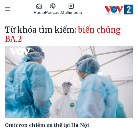
Nhảy đến nội dung
Podcast
Radio
Multimedia
Main navigation
Từ khóa tìm kiếm:
biến chủng
BA.2
Omicron chiếm ưu thế tại Hà Nội