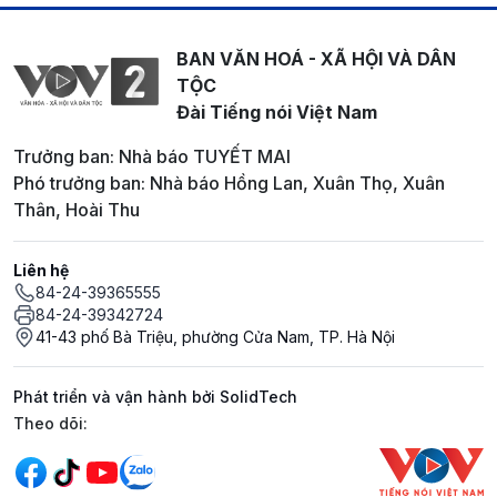
BAN VĂN HOÁ - XÃ HỘI VÀ DÂN
TỘC
Đài Tiếng nói Việt Nam
Trưởng ban: Nhà báo TUYẾT MAI
Phó trưởng ban: Nhà báo Hồng Lan, Xuân Thọ, Xuân
Thân, Hoài Thu
Liên hệ
84-24-39365555
84-24-39342724
41-43 phố Bà Triệu, phường Cửa Nam, TP. Hà Nội
Phát triển và vận hành bởi SolidTech
Mạng xã hội
Theo dõi: