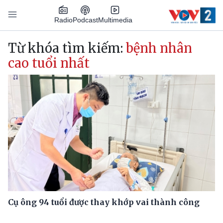
Nhảy đến nội dung
Podcast
Radio
Multimedia
Main navigation
Từ khóa tìm kiếm:
bệnh nhân
cao tuổi nhất
Cụ ông 94 tuổi được thay khớp vai thành công