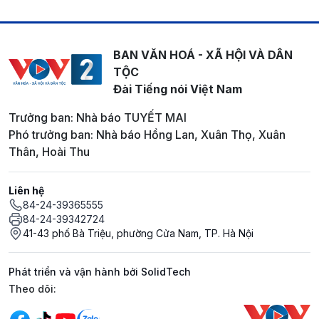
BAN VĂN HOÁ - XÃ HỘI VÀ DÂN
TỘC
Đài Tiếng nói Việt Nam
Trưởng ban: Nhà báo TUYẾT MAI
Phó trưởng ban: Nhà báo Hồng Lan, Xuân Thọ, Xuân
Thân, Hoài Thu
Liên hệ
84-24-39365555
84-24-39342724
41-43 phố Bà Triệu, phường Cửa Nam, TP. Hà Nội
Phát triển và vận hành bởi SolidTech
Mạng xã hội
Theo dõi: