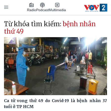
Nhảy đến nội dung
Podcast
Radio
Multimedia
Main navigation
Từ khóa tìm kiếm:
bệnh nhân
thứ 49
Ca tử vong thứ 49 do Covid-19 là bệnh nhân 37
tuổi ở TP HCM