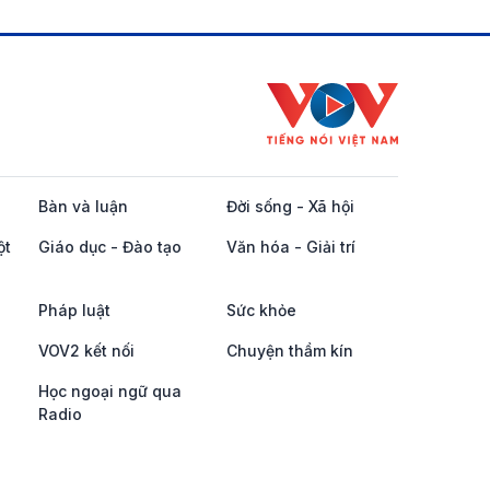
Bàn và luận
Đời sống - Xã hội
ột
Giáo dục - Đào tạo
Văn hóa - Giải trí
Pháp luật
Sức khỏe
VOV2 kết nối
Chuyện thầm kín
Học ngoại ngữ qua
Radio