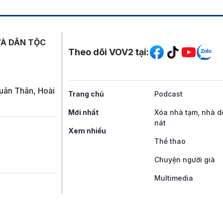
Mạng xã hội
VÀ DÂN TỘC
Theo dõi VOV2 tại:
uân Thân, Hoài
Trang chủ
Podcast
Mới nhất
Xóa nhà tạm, nhà d
nát
Xem nhiều
Thể thao
Chuyện người già
Multimedia