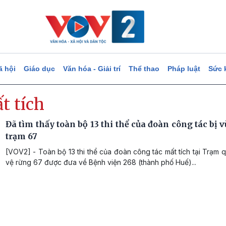
ã hội
Giáo dục
Văn hóa - Giải trí
Thể thao
Pháp luật
Sức 
t tích
Đã tìm thấy toàn bộ 13 thi thể của đoàn công tác bị vù
trạm 67
[VOV2] - Toàn bộ 13 thi thể của đoàn công tác mất tích tại Trạm 
vệ rừng 67 được đưa về Bệnh viện 268 (thành phố Huế)...