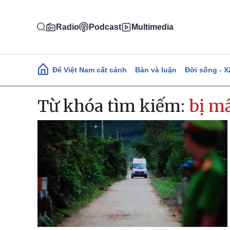
Nhảy đến nội dung
Radio
Podcast
Multimedia
Main navigation
Để Việt Nam cất cánh
Bàn và luận
Đời sống - X
Từ khóa tìm kiếm:
bị mấ