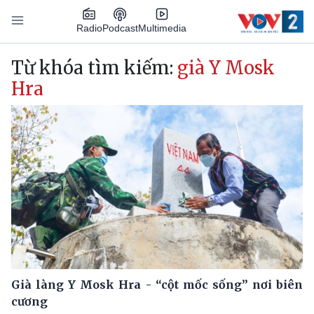
Nhảy đến nội dung
Podcast
Radio
Multimedia
Main navigation
Từ khóa tìm kiếm:
già Y Mosk
Hra
Già làng Y Mosk Hra - “cột mốc sống” nơi biên
cương