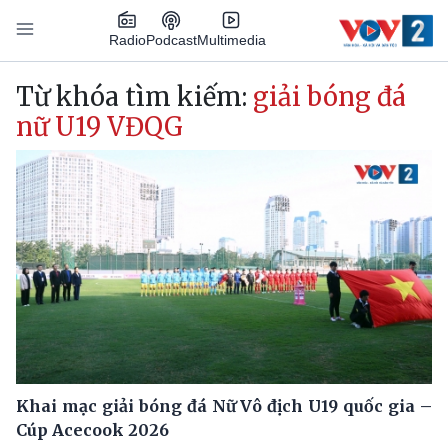
Nhảy đến nội dung
Podcast
Radio
Multimedia
Main navigation
Từ khóa tìm kiếm:
giải bóng đá
nữ U19 VĐQG
Khai mạc giải bóng đá Nữ Vô địch U19 quốc gia –
Cúp Acecook 2026