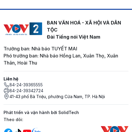
BAN VĂN HOÁ - XÃ HỘI VÀ DÂN
TỘC
Đài Tiếng nói Việt Nam
Trưởng ban: Nhà báo TUYẾT MAI
Phó trưởng ban: Nhà báo Hồng Lan, Xuân Thọ, Xuân
Thân, Hoài Thu
Liên hệ
84-24-39365555
84-24-39342724
41-43 phố Bà Triệu, phường Cửa Nam, TP. Hà Nội
Phát triển và vận hành bởi SolidTech
Mạng xã hội
Theo dõi: