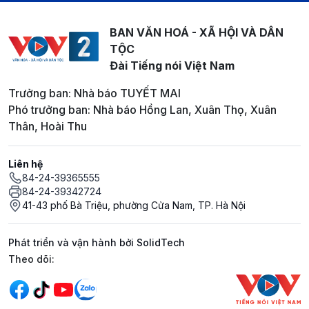
BAN VĂN HOÁ - XÃ HỘI VÀ DÂN
TỘC
Đài Tiếng nói Việt Nam
Trưởng ban: Nhà báo TUYẾT MAI
Phó trưởng ban: Nhà báo Hồng Lan, Xuân Thọ, Xuân
Thân, Hoài Thu
Liên hệ
84-24-39365555
84-24-39342724
41-43 phố Bà Triệu, phường Cửa Nam, TP. Hà Nội
Phát triển và vận hành bởi SolidTech
Mạng xã hội
Theo dõi: