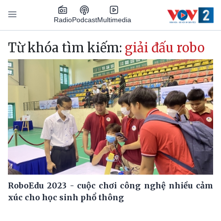
Nhảy đến nội dung
Podcast
Radio
Multimedia
Main navigation
Từ khóa tìm kiếm:
giải đấu robo
RoboEdu 2023 - cuộc chơi công nghệ nhiều cảm
xúc cho học sinh phổ thông