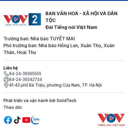
BAN VĂN HOÁ - XÃ HỘI VÀ DÂN
TỘC
Đài Tiếng nói Việt Nam
Trưởng ban: Nhà báo TUYẾT MAI
Phó trưởng ban: Nhà báo Hồng Lan, Xuân Thọ, Xuân
Thân, Hoài Thu
Liên hệ
84-24-39365555
84-24-39342724
41-43 phố Bà Triệu, phường Cửa Nam, TP. Hà Nội
Phát triển và vận hành bởi SolidTech
Mạng xã hội
Theo dõi: