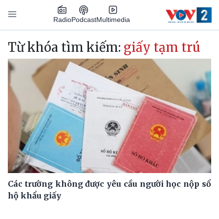
Nhảy đến nội dung
Podcast
Radio
Multimedia
Main navigation
Từ khóa tìm kiếm:
giấy tạm trú
Các trường không được yêu cầu người học nộp sổ
hộ khẩu giấy