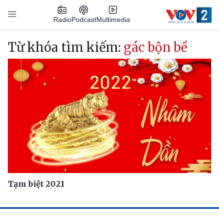
Nhảy đến nội dung
Podcast
Radio
Multimedia
Main navigation
Từ khóa tìm kiếm:
gác bộn bề
Tạm biệt 2021