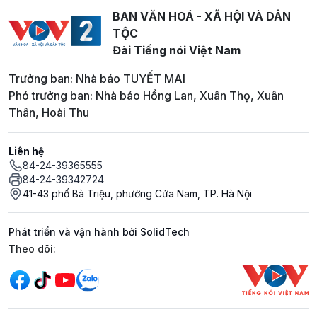
BAN VĂN HOÁ - XÃ HỘI VÀ DÂN
TỘC
Đài Tiếng nói Việt Nam
Trưởng ban: Nhà báo TUYẾT MAI
Phó trưởng ban: Nhà báo Hồng Lan, Xuân Thọ, Xuân
Thân, Hoài Thu
Liên hệ
84-24-39365555
84-24-39342724
41-43 phố Bà Triệu, phường Cửa Nam, TP. Hà Nội
Phát triển và vận hành bởi SolidTech
Mạng xã hội
Theo dõi: