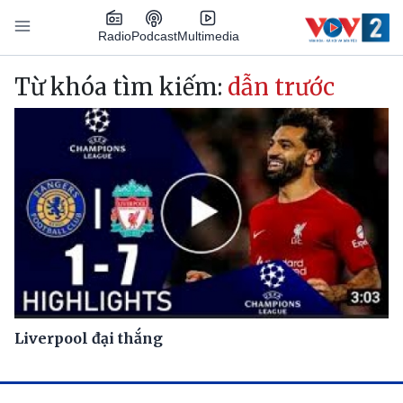
Nhảy đến nội dung
Podcast
Radio
Multimedia
Main navigation
Từ khóa tìm kiếm:
dẫn trước
Liverpool đại thắng