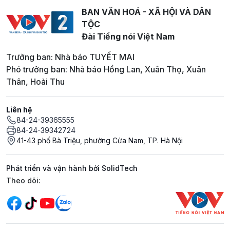
BAN VĂN HOÁ - XÃ HỘI VÀ DÂN
TỘC
Đài Tiếng nói Việt Nam
Trưởng ban: Nhà báo TUYẾT MAI
Phó trưởng ban: Nhà báo Hồng Lan, Xuân Thọ, Xuân
Thân, Hoài Thu
Liên hệ
84-24-39365555
84-24-39342724
41-43 phố Bà Triệu, phường Cửa Nam, TP. Hà Nội
Phát triển và vận hành bởi SolidTech
Mạng xã hội
Theo dõi: