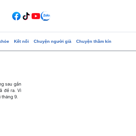
khỏe
Kết nối
Chuyện người già
Chuyện thầm kín
ng sau gần
ã đề ra. Vì
i tháng 9.