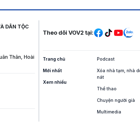
Mạng xã hội
VÀ DÂN TỘC
Theo dõi VOV2 tại:
uân Thân, Hoài
Trang chủ
Podcast
Mới nhất
Xóa nhà tạm, nhà d
nát
Xem nhiều
Thể thao
Chuyện người già
Multimedia