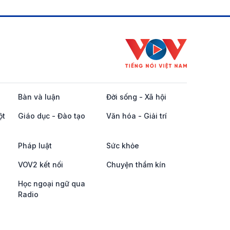
Bàn và luận
Đời sống - Xã hội
ột
Giáo dục - Đào tạo
Văn hóa - Giải trí
Pháp luật
Sức khỏe
VOV2 kết nối
Chuyện thầm kín
Học ngoại ngữ qua
Radio