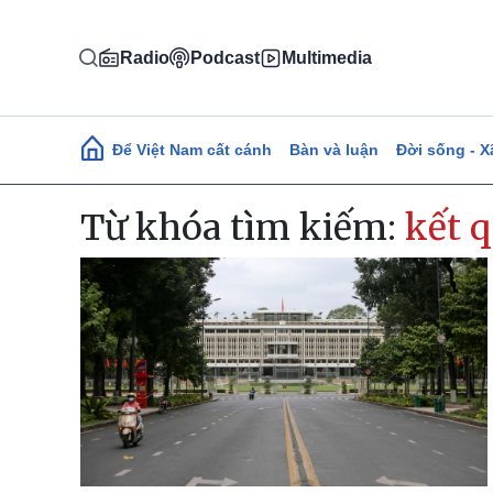
Nhảy đến nội dung
Radio
Podcast
Multimedia
Main navigation
Để Việt Nam cất cánh
Bàn và luận
Đời sống - X
Từ khóa tìm kiếm:
kết 