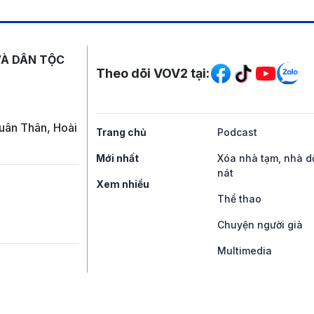
Mạng xã hội
VÀ DÂN TỘC
Theo dõi VOV2 tại:
uân Thân, Hoài
Trang chủ
Podcast
Mới nhất
Xóa nhà tạm, nhà d
nát
Xem nhiều
Thể thao
Chuyện người già
Multimedia