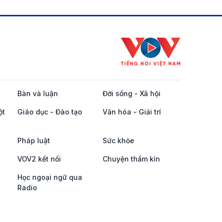
Bàn và luận
Đời sống - Xã hội
ột
Giáo dục - Đào tạo
Văn hóa - Giải trí
Pháp luật
Sức khỏe
VOV2 kết nối
Chuyện thầm kín
Học ngoại ngữ qua
Radio