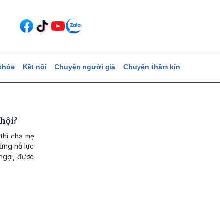
khỏe
Kết nối
Chuyện người già
Chuyện thầm kín
 hội?
thì cha mẹ
hững nỗ lực
ngợi, được