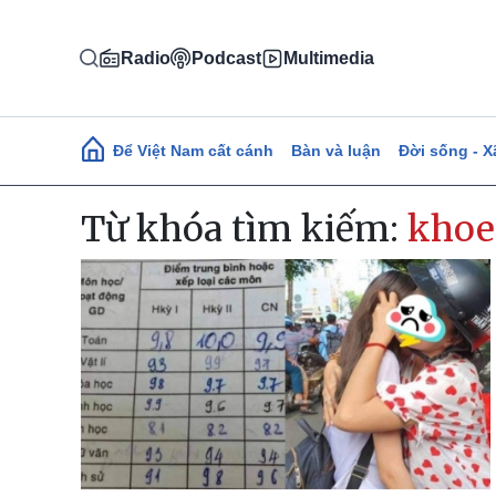
Nhảy đến nội dung
Radio
Podcast
Multimedia
Main navigation
Để Việt Nam cất cánh
Bàn và luận
Đời sống - X
Từ khóa tìm kiếm:
khoe