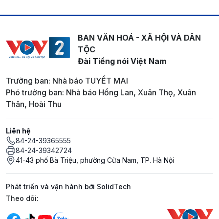
BAN VĂN HOÁ - XÃ HỘI VÀ DÂN
TỘC
Đài Tiếng nói Việt Nam
Trưởng ban: Nhà báo TUYẾT MAI
Phó trưởng ban: Nhà báo Hồng Lan, Xuân Thọ, Xuân
Thân, Hoài Thu
Liên hệ
84-24-39365555
84-24-39342724
41-43 phố Bà Triệu, phường Cửa Nam, TP. Hà Nội
Phát triển và vận hành bởi SolidTech
Mạng xã hội
Theo dõi: