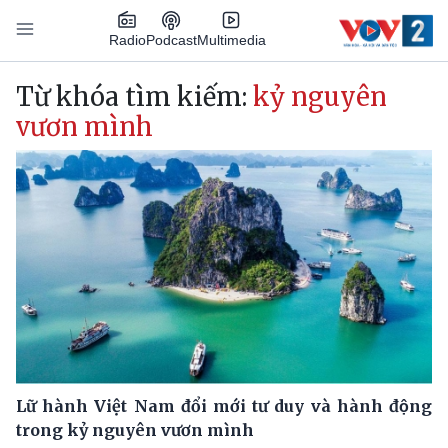
Nhảy đến nội dung
Podcast
Radio
Multimedia
Main navigation
Từ khóa tìm kiếm:
kỷ nguyên
vươn mình
Lữ hành Việt Nam đổi mới tư duy và hành động
trong kỷ nguyên vươn mình