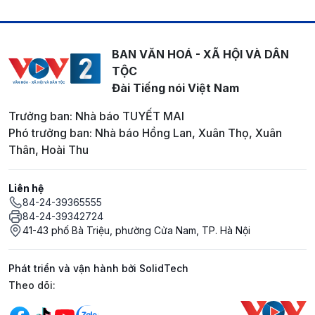
BAN VĂN HOÁ - XÃ HỘI VÀ DÂN
TỘC
Đài Tiếng nói Việt Nam
Trưởng ban: Nhà báo TUYẾT MAI
Phó trưởng ban: Nhà báo Hồng Lan, Xuân Thọ, Xuân
Thân, Hoài Thu
Liên hệ
84-24-39365555
84-24-39342724
41-43 phố Bà Triệu, phường Cửa Nam, TP. Hà Nội
Phát triển và vận hành bởi SolidTech
Mạng xã hội
Theo dõi: