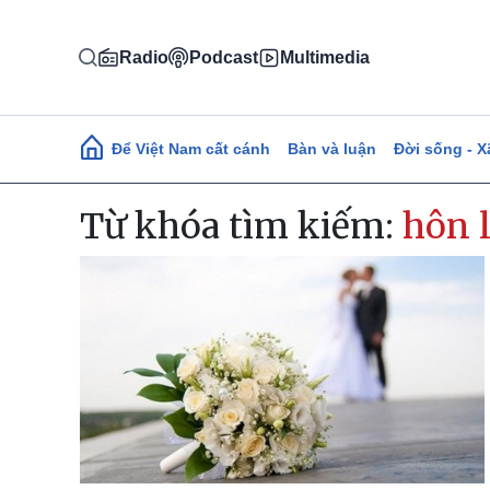
Nhảy đến nội dung
Radio
Podcast
Multimedia
Main navigation
Để Việt Nam cất cánh
Bàn và luận
Đời sống - X
Từ khóa tìm kiếm:
hôn 