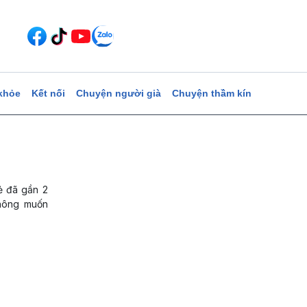
khỏe
Kết nối
Chuyện người già
Chuyện thầm kín
rẻ đã gần 2
không muốn