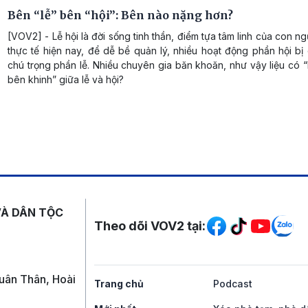
Bên “lễ” bên “hội”: Bên nào nặng hơn?
[VOV2] - Lễ hội là đời sống tinh thần, điểm tựa tâm linh của con n
thực tế hiện nay, để dễ bề quản lý, nhiều hoạt động phần hội bị 
chú trọng phần lễ. Nhiều chuyên gia băn khoăn, như vậy liệu có 
bên khinh” giữa lễ và hội?
Mạng xã hội
VÀ DÂN TỘC
Theo dõi VOV2 tại:
uân Thân, Hoài
Trang chủ
Podcast