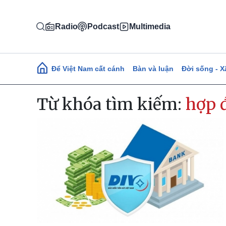
Nhảy đến nội dung
Radio
Podcast
Multimedia
Main navigation
Để Việt Nam cất cánh
Bàn và luận
Đời sống - X
Từ khóa tìm kiếm:
hợp 