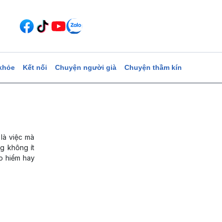
khỏe
Kết nối
Chuyện người già
Chuyện thầm kín
 là việc mà
g không ít
ảo hiểm hay