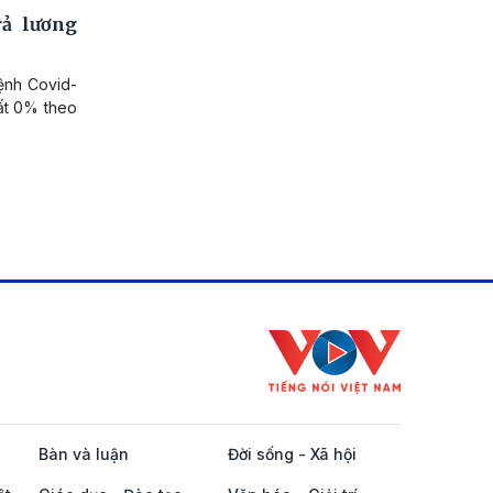
rả lương
ệnh Covid-
uất 0% theo
Bàn và luận
Đời sống - Xã hội