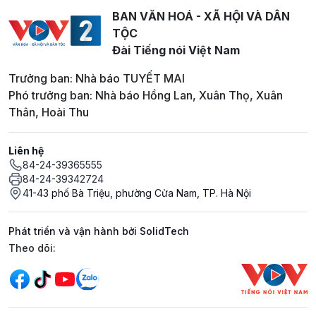
BAN VĂN HOÁ - XÃ HỘI VÀ DÂN
TỘC
Đài Tiếng nói Việt Nam
Trưởng ban: Nhà báo TUYẾT MAI
Phó trưởng ban: Nhà báo Hồng Lan, Xuân Thọ, Xuân
Thân, Hoài Thu
Liên hệ
84-24-39365555
84-24-39342724
41-43 phố Bà Triệu, phường Cửa Nam, TP. Hà Nội
Phát triển và vận hành bởi SolidTech
Mạng xã hội
Theo dõi: