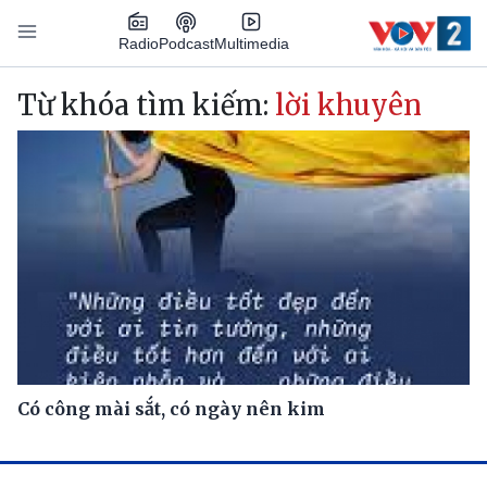
Nhảy đến nội dung
Podcast
Radio
Multimedia
Main navigation
Từ khóa tìm kiếm:
lời khuyên
Có công mài sắt, có ngày nên kim