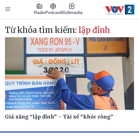
Nhảy đến nội dung
Podcast
Radio
Multimedia
Main navigation
Từ khóa tìm kiếm:
lập đỉnh
Giá xăng “lập đỉnh” – Tài xế “khóc ròng”