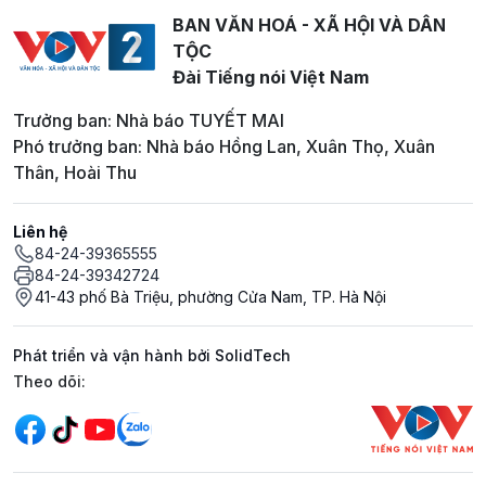
BAN VĂN HOÁ - XÃ HỘI VÀ DÂN
TỘC
Đài Tiếng nói Việt Nam
Trưởng ban: Nhà báo TUYẾT MAI
Phó trưởng ban: Nhà báo Hồng Lan, Xuân Thọ, Xuân
Thân, Hoài Thu
Liên hệ
84-24-39365555
84-24-39342724
41-43 phố Bà Triệu, phường Cửa Nam, TP. Hà Nội
Phát triển và vận hành bởi SolidTech
Mạng xã hội
Theo dõi: