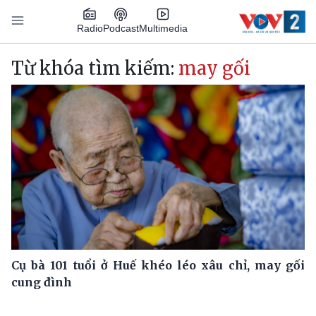
Nhảy đến nội dung
Podcast
Radio
Multimedia
Main navigation
Từ khóa tìm kiếm:
may gối
Cụ bà 101 tuổi ở Huế khéo léo xâu chỉ, may gối
cung đình