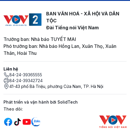
BAN VĂN HOÁ - XÃ HỘI VÀ DÂN
TỘC
Đài Tiếng nói Việt Nam
Trưởng ban: Nhà báo TUYẾT MAI
Phó trưởng ban: Nhà báo Hồng Lan, Xuân Thọ, Xuân
Thân, Hoài Thu
Liên hệ
84-24-39365555
84-24-39342724
41-43 phố Bà Triệu, phường Cửa Nam, TP. Hà Nội
Phát triển và vận hành bởi SolidTech
Mạng xã hội
Theo dõi: