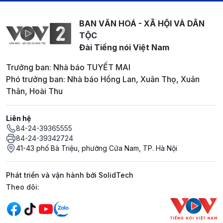
BAN VĂN HOÁ - XÃ HỘI VÀ DÂN
TỘC
Đài Tiếng nói Việt Nam
Trưởng ban: Nhà báo TUYẾT MAI
Phó trưởng ban: Nhà báo Hồng Lan, Xuân Thọ, Xuân
Thân, Hoài Thu
Liên hệ
84-24-39365555
84-24-39342724
41-43 phố Bà Triệu, phường Cửa Nam, TP. Hà Nội
Phát triển và vận hành bởi SolidTech
Mạng xã hội
Theo dõi: