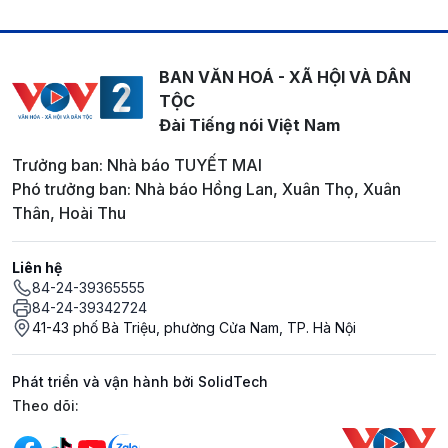
BAN VĂN HOÁ - XÃ HỘI VÀ DÂN
TỘC
Đài Tiếng nói Việt Nam
Trưởng ban: Nhà báo TUYẾT MAI
Phó trưởng ban: Nhà báo Hồng Lan, Xuân Thọ, Xuân
Thân, Hoài Thu
Liên hệ
84-24-39365555
84-24-39342724
41-43 phố Bà Triệu, phường Cửa Nam, TP. Hà Nội
Phát triển và vận hành bởi SolidTech
Mạng xã hội
Theo dõi: