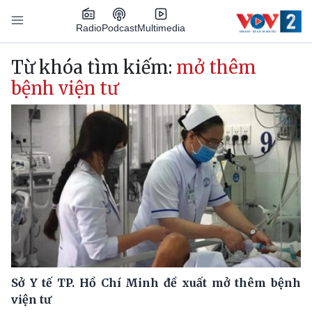
Nhảy đến nội dung
Podcast
Radio
Multimedia
Main navigation
Từ khóa tìm kiếm:
mở thêm
bệnh viện tư
Sở Y tế TP. Hồ Chí Minh đề xuất mở thêm bệnh
viện tư