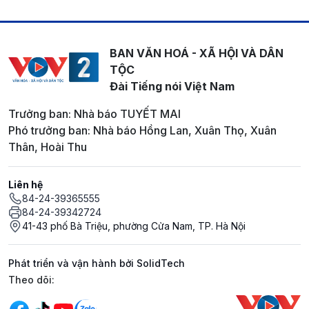
BAN VĂN HOÁ - XÃ HỘI VÀ DÂN
TỘC
Đài Tiếng nói Việt Nam
Trưởng ban: Nhà báo TUYẾT MAI
Phó trưởng ban: Nhà báo Hồng Lan, Xuân Thọ, Xuân
Thân, Hoài Thu
Liên hệ
84-24-39365555
84-24-39342724
41-43 phố Bà Triệu, phường Cửa Nam, TP. Hà Nội
Phát triển và vận hành bởi SolidTech
Mạng xã hội
Theo dõi: