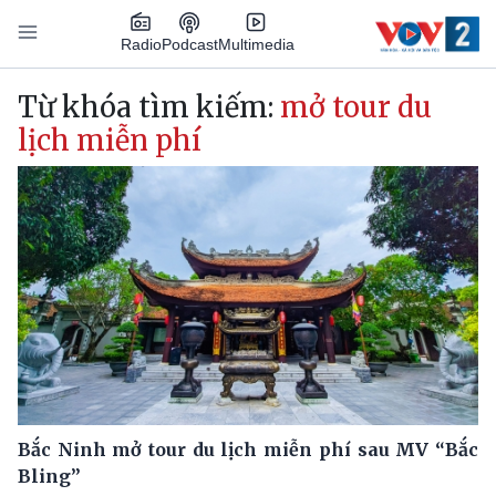
Nhảy đến nội dung
Podcast
Radio
Multimedia
Main navigation
Từ khóa tìm kiếm:
mở tour du
lịch miễn phí
Bắc Ninh mở tour du lịch miễn phí sau MV “Bắc
Bling”