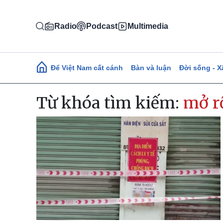
Nhảy đến nội dung
Radio
Podcast
Multimedia
Main navigation
Để Việt Nam cất cánh
Bàn và luận
Đời sống - X
Từ khóa tìm kiếm:
mở r