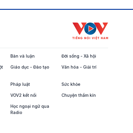
Bàn và luận
Đời sống - Xã hội
ột
Giáo dục - Đào tạo
Văn hóa - Giải trí
Pháp luật
Sức khỏe
VOV2 kết nối
Chuyện thầm kín
Học ngoại ngữ qua
Radio