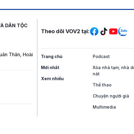
Mạng xã hội
VÀ DÂN TỘC
Theo dõi VOV2 tại:
uân Thân, Hoài
Trang chủ
Podcast
Mới nhất
Xóa nhà tạm, nhà d
nát
Xem nhiều
Thể thao
Chuyện người già
Multimedia