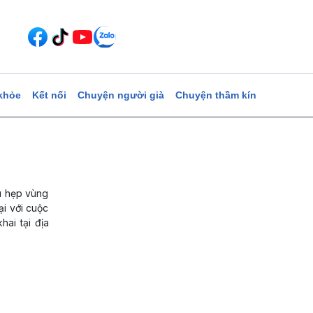
khỏe
Kết nối
Chuyện người già
Chuyện thầm kín
u hẹp vùng
ại với cuộc
hai tại địa