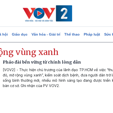
ã hội
Giáo dục
Văn hóa - Giải trí
Thể thao
Pháp luật
Sức 
ộng vùng xanh
Pháo đài bền vững từ chính lòng dân
[VOV2] - Thực hiện chủ trương của lãnh đạo TP.HCM về việc “th
đỏ, mở rộng vùng xanh”, kiểm soát dịch bệnh, đưa người dân trở l
sống bình thường mới, nhiều mô hình sáng tạo đang được triển k
bàn cơ sở. Ghi nhận của PV VOV2.