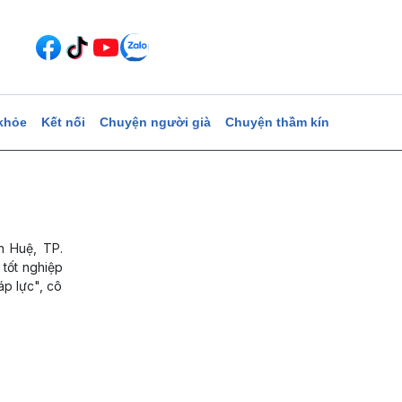
khỏe
Kết nối
Chuyện người già
Chuyện thầm kín
n Huệ, TP.
 tốt nghiệp
áp lực", cô