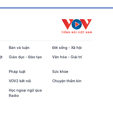
Bàn và luận
Đời sống - Xã hội
ột
Giáo dục - Đào tạo
Văn hóa - Giải trí
Pháp luật
Sức khỏe
VOV2 kết nối
Chuyện thầm kín
Học ngoại ngữ qua
Radio