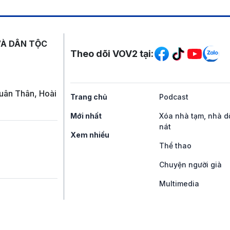
Mạng xã hội
VÀ DÂN TỘC
Theo dõi VOV2 tại:
uân Thân, Hoài
Trang chủ
Podcast
Mới nhất
Xóa nhà tạm, nhà d
nát
Xem nhiều
Thể thao
Chuyện người già
Multimedia