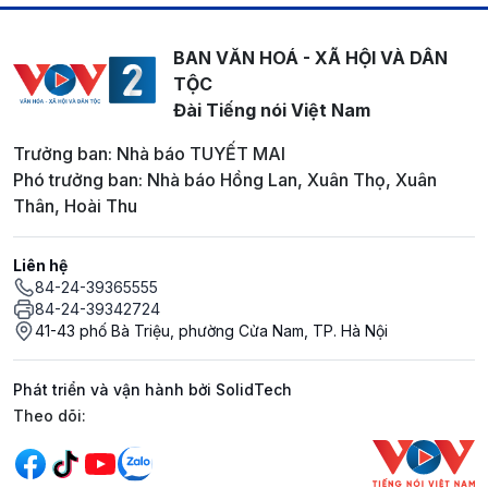
BAN VĂN HOÁ - XÃ HỘI VÀ DÂN
TỘC
Đài Tiếng nói Việt Nam
Trưởng ban: Nhà báo TUYẾT MAI
Phó trưởng ban: Nhà báo Hồng Lan, Xuân Thọ, Xuân
Thân, Hoài Thu
Liên hệ
84-24-39365555
84-24-39342724
41-43 phố Bà Triệu, phường Cửa Nam, TP. Hà Nội
Phát triển và vận hành bởi SolidTech
Mạng xã hội
Theo dõi: