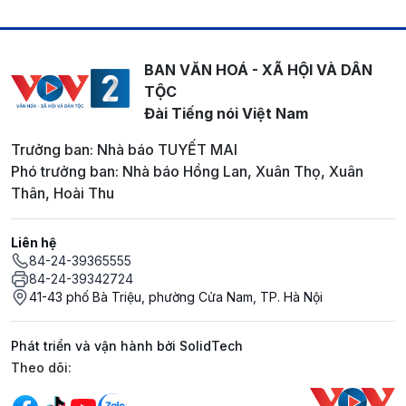
BAN VĂN HOÁ - XÃ HỘI VÀ DÂN
TỘC
Đài Tiếng nói Việt Nam
Trưởng ban: Nhà báo TUYẾT MAI
Phó trưởng ban: Nhà báo Hồng Lan, Xuân Thọ, Xuân
Thân, Hoài Thu
Liên hệ
84-24-39365555
84-24-39342724
41-43 phố Bà Triệu, phường Cửa Nam, TP. Hà Nội
Phát triển và vận hành bởi SolidTech
Mạng xã hội
Theo dõi: