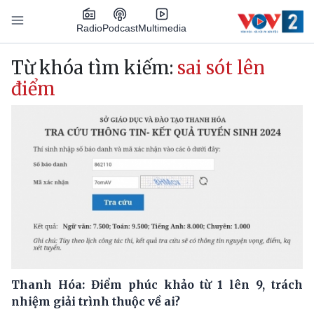
Nhảy đến nội dung
Podcast
Radio
Multimedia
Main navigation
Từ khóa tìm kiếm:
sai sót lên
điểm
Thanh Hóa: Điểm phúc khảo từ 1 lên 9, trách
nhiệm giải trình thuộc về ai?