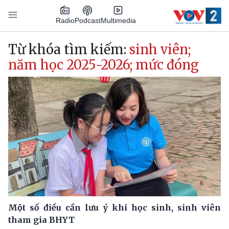
Nhảy đến nội dung
Podcast
Radio
Multimedia
Main navigation
Từ khóa tìm kiếm:
sinh viên;
năm học 2025-2026; mức đóng
Một số điều cần lưu ý khi học sinh, sinh viên
tham gia BHYT