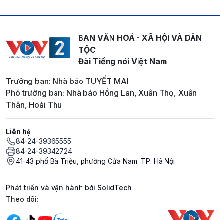
BAN VĂN HOÁ - XÃ HỘI VÀ DÂN
TỘC
Đài Tiếng nói Việt Nam
Trưởng ban: Nhà báo TUYẾT MAI
Phó trưởng ban: Nhà báo Hồng Lan, Xuân Thọ, Xuân
Thân, Hoài Thu
Liên hệ
84-24-39365555
84-24-39342724
41-43 phố Bà Triệu, phường Cửa Nam, TP. Hà Nội
Phát triển và vận hành bởi SolidTech
Mạng xã hội
Theo dõi: