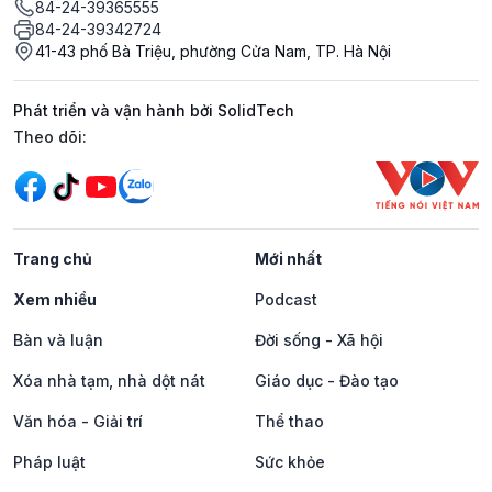
84-24-39365555
84-24-39342724
41-43 phố Bà Triệu, phường Cửa Nam, TP. Hà Nội
Phát triển và vận hành bởi SolidTech
Mạng xã hội
Theo dõi:
Trang chủ
Mới nhất
Xem nhiều
Podcast
Bàn và luận
Đời sống - Xã hội
Xóa nhà tạm, nhà dột nát
Giáo dục - Đào tạo
Văn hóa - Giải trí
Thể thao
Pháp luật
Sức khỏe