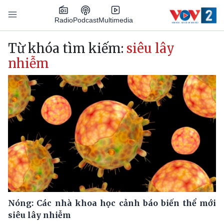
Nhảy đến nội dung
Podcast
Radio
Multimedia
Main navigation
Từ khóa tìm kiếm:
siêu lây
nhiễm
Nóng: Các nhà khoa học cảnh báo biến thể mới
siêu lây nhiễm