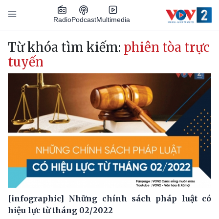
Nhảy đến nội dung
Podcast
Radio
Multimedia
Main navigation
Từ khóa tìm kiếm:
phiên tòa trực
tuyến
[infographic] Những chính sách pháp luật có
hiệu lực từ tháng 02/2022