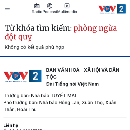
Nhảy đến nội dung
Podcast
Radio
Multimedia
Main navigation
Từ khóa tìm kiếm:
phòng ngừa
đột quỵ
Không có kết quả phù hợp
BAN VĂN HOÁ - XÃ HỘI VÀ DÂN
TỘC
Đài Tiếng nói Việt Nam
Trưởng ban: Nhà báo TUYẾT MAI
Phó trưởng ban: Nhà báo Hồng Lan, Xuân Thọ, Xuân
Thân, Hoài Thu
Liên hệ