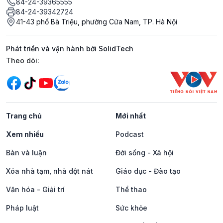
84-24-39365555
84-24-39342724
41-43 phố Bà Triệu, phường Cửa Nam, TP. Hà Nội
Phát triển và vận hành bởi SolidTech
Mạng xã hội
Theo dõi:
Trang chủ
Mới nhất
Xem nhiều
Podcast
Bàn và luận
Đời sống - Xã hội
Xóa nhà tạm, nhà dột nát
Giáo dục - Đào tạo
Văn hóa - Giải trí
Thể thao
Pháp luật
Sức khỏe