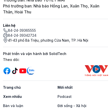
Trưởng ban: Nhà báo TUYẾT MAI
Phó trưởng ban: Nhà báo Hồng Lan, Xuân Thọ, Xuân
Thân, Hoài Thu
Liên hệ
84-24-39365555
84-24-39342724
41-43 phố Bà Triệu, phường Cửa Nam, TP. Hà Nội
Phát triển và vận hành bởi SolidTech
Mạng xã hội
Theo dõi:
Trang chủ
Mới nhất
Xem nhiều
Podcast
Bàn và luận
Đời sống - Xã hội