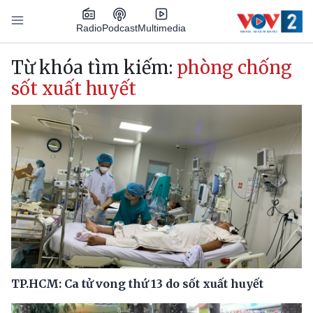
Nhảy đến nội dung
Podcast
Radio
Multimedia
Main navigation
Từ khóa tìm kiếm:
phòng chống
sốt xuất huyết
TP.HCM: Ca tử vong thứ 13 do sốt xuất huyết