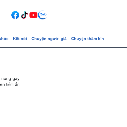
khỏe
Kết nối
Chuyện người già
Chuyện thầm kín
, nóng gay
nên tiềm ẩn