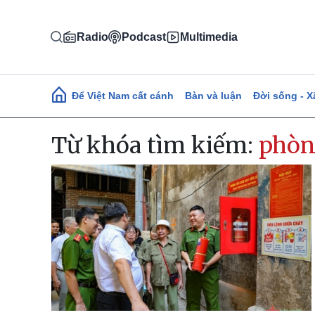
Nhảy đến nội dung
Radio
Podcast
Multimedia
Main navigation
Để Việt Nam cất cánh
Bàn và luận
Đời sống - X
Từ khóa tìm kiếm:
phòn