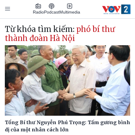
Nhảy đến nội dung
Podcast
Radio
Multimedia
Main navigation
Từ khóa tìm kiếm:
phó bí thư
thành đoàn Hà Nội
Tổng Bí thư Nguyễn Phú Trọng: Tấm gương bình
dị của một nhân cách lớn