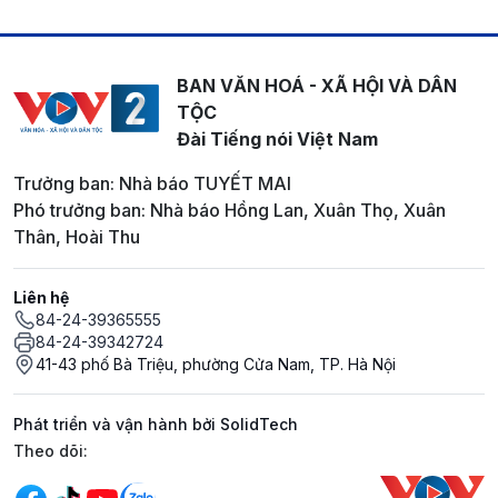
BAN VĂN HOÁ - XÃ HỘI VÀ DÂN
TỘC
Đài Tiếng nói Việt Nam
Trưởng ban: Nhà báo TUYẾT MAI
Phó trưởng ban: Nhà báo Hồng Lan, Xuân Thọ, Xuân
Thân, Hoài Thu
Liên hệ
84-24-39365555
84-24-39342724
41-43 phố Bà Triệu, phường Cửa Nam, TP. Hà Nội
Phát triển và vận hành bởi SolidTech
Mạng xã hội
Theo dõi: