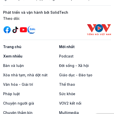
Phát triển và vận hành bởi SolidTech
Mạng xã hội
Theo dõi:
Trang chủ
Mới nhất
Xem nhiều
Podcast
Bàn và luận
Đời sống - Xã hội
Xóa nhà tạm, nhà dột nát
Giáo dục - Đào tạo
Văn hóa - Giải trí
Thể thao
Pháp luật
Sức khỏe
Chuyện người già
VOV2 kết nối
Chuyện thầm kín
Multimedia