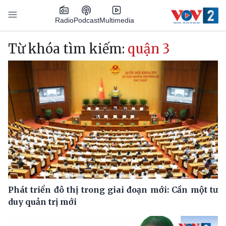
Nhảy đến nội dung
Podcast
Radio
Multimedia
Main navigation
Từ khóa tìm kiếm:
quận 3
Phát triển đô thị trong giai đoạn mới: Cần một tư
duy quản trị mới