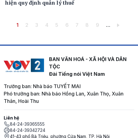
hiện quy định quản lý thuế
Pagination
Trang hiện thời
Trang
Trang
Trang
Trang
Trang
Trang
Trang
Trang
1
2
3
4
5
6
7
8
9
…
BAN VĂN HOÁ - XÃ HỘI VÀ DÂN
TỘC
Đài Tiếng nói Việt Nam
Trưởng ban: Nhà báo TUYẾT MAI
Phó trưởng ban: Nhà báo Hồng Lan, Xuân Thọ, Xuân
Thân, Hoài Thu
Liên hệ
84-24-39365555
84-24-39342724
41-43 phố Bà Triệu, phường Cửa Nam, TP. Hà Nội