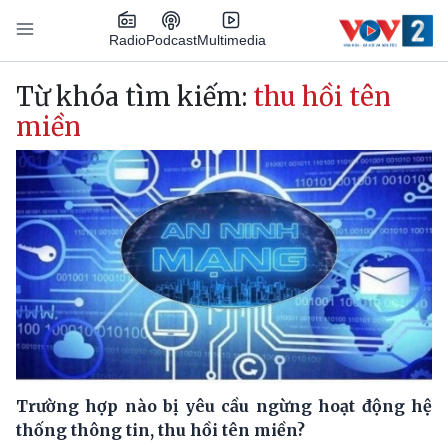
Nhảy đến nội dung
Podcast
Radio
Multimedia
Main navigation
Từ khóa tìm kiếm:
thu hồi tên
miền
Trường hợp nào bị yêu cầu ngừng hoạt động hệ
thống thông tin, thu hồi tên miền?