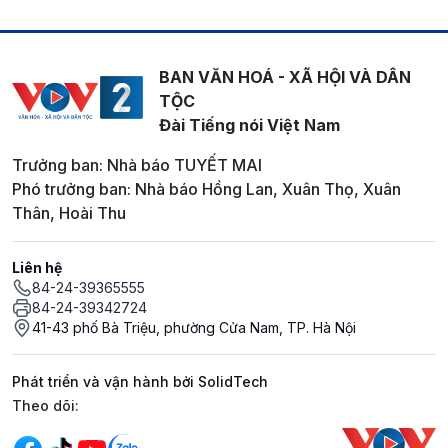
BAN VĂN HOÁ - XÃ HỘI VÀ DÂN
TỘC
Đài Tiếng nói Việt Nam
Trưởng ban: Nhà báo TUYẾT MAI
Phó trưởng ban: Nhà báo Hồng Lan, Xuân Thọ, Xuân
Thân, Hoài Thu
Liên hệ
84-24-39365555
84-24-39342724
41-43 phố Bà Triệu, phường Cửa Nam, TP. Hà Nội
Phát triển và vận hành bởi SolidTech
Mạng xã hội
Theo dõi: