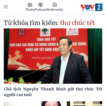
Nhảy đến nội dung
Podcast
Radio
Multimedia
Main navigation
Từ khóa tìm kiếm:
thư chúc tết
Chủ tịch Nguyễn Thanh Bình gửi thư chúc Tết
người cao tuổi