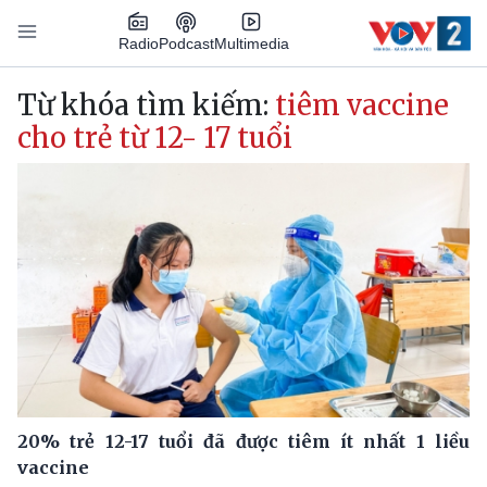
Nhảy đến nội dung
Podcast
Radio
Multimedia
Main navigation
Từ khóa tìm kiếm:
tiêm vaccine
cho trẻ từ 12- 17 tuổi
20% trẻ 12-17 tuổi đã được tiêm ít nhất 1 liều
vaccine