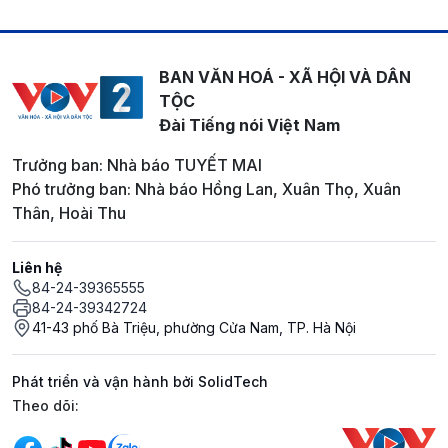
BAN VĂN HOÁ - XÃ HỘI VÀ DÂN
TỘC
Đài Tiếng nói Việt Nam
Trưởng ban: Nhà báo TUYẾT MAI
Phó trưởng ban: Nhà báo Hồng Lan, Xuân Thọ, Xuân
Thân, Hoài Thu
Liên hệ
84-24-39365555
84-24-39342724
41-43 phố Bà Triệu, phường Cửa Nam, TP. Hà Nội
Phát triển và vận hành bởi SolidTech
Mạng xã hội
Theo dõi: