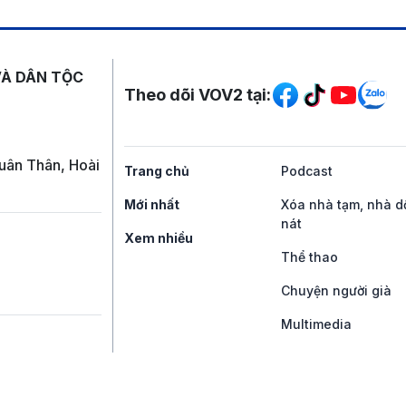
Mạng xã hội
VÀ DÂN TỘC
Theo dõi VOV2 tại:
uân Thân, Hoài
Trang chủ
Podcast
Mới nhất
Xóa nhà tạm, nhà d
nát
Xem nhiều
Thể thao
Chuyện người già
Multimedia