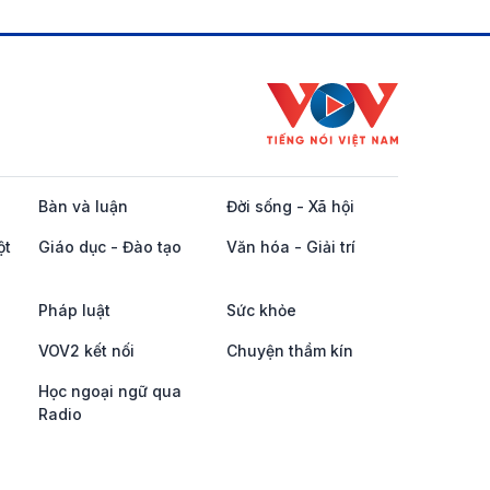
Bàn và luận
Đời sống - Xã hội
ột
Giáo dục - Đào tạo
Văn hóa - Giải trí
Pháp luật
Sức khỏe
VOV2 kết nối
Chuyện thầm kín
Học ngoại ngữ qua
Radio